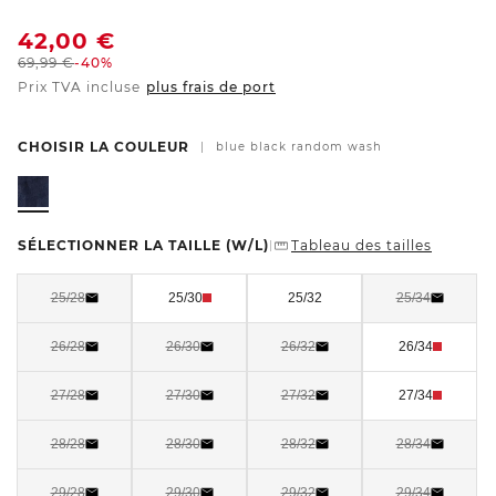
42,00
€
69,99
€
-40%
Prix TVA incluse
plus frais de port
CHOISIR LA COULEUR
|
blue black random wash
SÉLECTIONNER LA TAILLE
(W/L)
Tableau des tailles
|
25/28
25/30
25/32
25/34
26/28
26/30
26/32
26/34
27/28
27/30
27/32
27/34
28/28
28/30
28/32
28/34
29/28
29/30
29/32
29/34