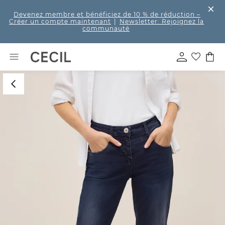
Devenez membre et bénéficiez de 10 % de réduction
–
Créer un compte maintenant
|
Newsletter: Rejoignez la
communauté