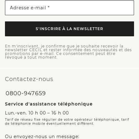
Adresse e-mail *
S'INSCRIRE À LA NEWSLETTER
En m'inscrivant, je confirme que je souhaite recevoir la
newsletter CECIL et rester informée des nouveautés et des
promotions par e-mail. Ce consentement peut être
révoqué à tout moment.
Contactez-nous
0800-947659
Service d'assistance téléphonique
Lun.-ven. 10 h 00 – 16 h 00
Tarif de réseau fixe régulier de votre opérateur téléphonique, tarif
de téléphonie mobile éventuellement différent.
Ou envoyez-nous un message: