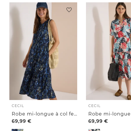
CECIL
CECIL
Robe mi-longue à col fendu et imprimé
69,99
€
69,99
€