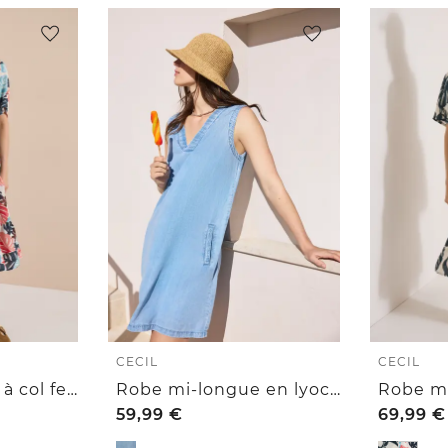
CECIL
CECIL
Robe mi-longue à col fendu et imprimé
Robe mi-longue en lyocell à encolure en V
59,99
€
69,99
€