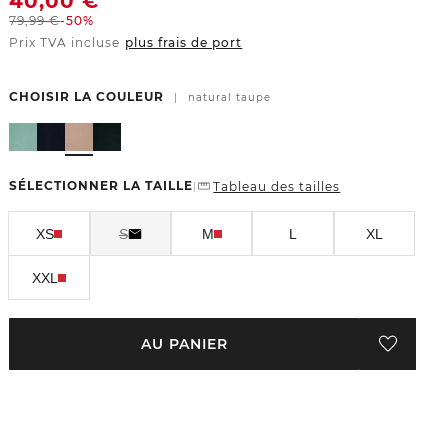
40,00
€
79,99
€
-50%
Prix TVA incluse
plus frais de port
CHOISIR LA COULEUR
|
natural taupe
SÉLECTIONNER LA TAILLE
Tableau des tailles
|
XS
S
M
L
XL
XXL
AU PANIER