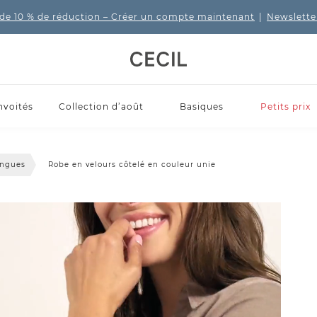
de 10 % de réduction
– Créer un compte maintenant
|
Newslette
nvoités
Collection d’août
Basiques
Petits prix
ongues
Robe en velours côtelé en couleur unie