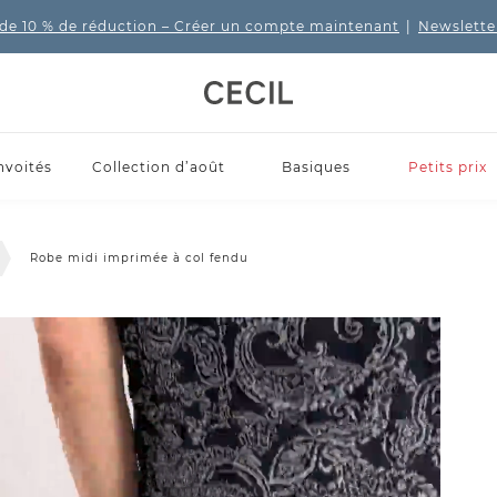
de 10 % de réduction
– Créer un compte maintenant
|
Newslette
nvoités
Collection d’août
Basiques
Petits prix
Robe midi imprimée à col fendu