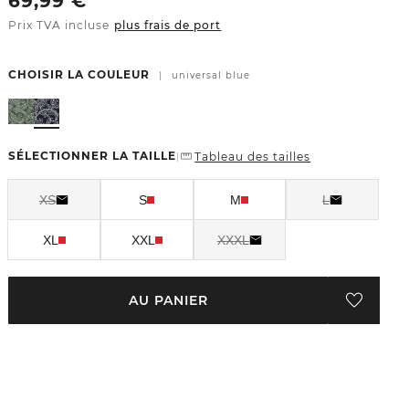
69,99
€
Prix TVA incluse
plus frais de port
CHOISIR LA COULEUR
|
universal blue
SÉLECTIONNER LA TAILLE
Tableau des tailles
|
XS
S
M
L
XL
XXL
XXXL
AU PANIER