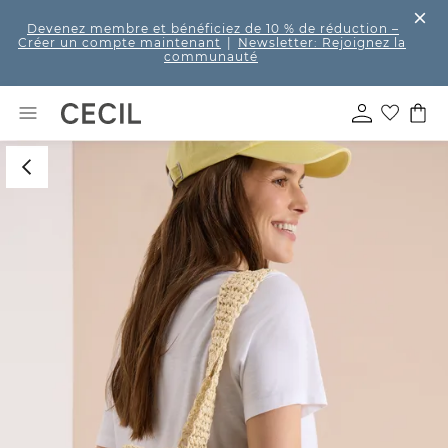
Devenez membre et bénéficiez de 10 % de réduction
–
Créer un compte maintenant
|
Newsletter: Rejoignez la
communauté