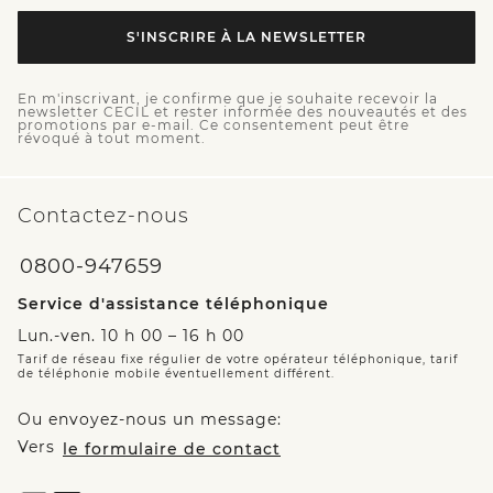
S'INSCRIRE À LA NEWSLETTER
En m'inscrivant, je confirme que je souhaite recevoir la
newsletter CECIL et rester informée des nouveautés et des
promotions par e-mail. Ce consentement peut être
révoqué à tout moment.
Contactez-nous
0800-947659
Service d'assistance téléphonique
Lun.-ven. 10 h 00 – 16 h 00
Tarif de réseau fixe régulier de votre opérateur téléphonique, tarif
de téléphonie mobile éventuellement différent.
Ou envoyez-nous un message:
Vers
le formulaire de contact