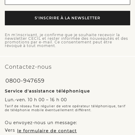
S'INSCRIRE À LA NEWSLETTER
En m'inscrivant, je confirme que je souhaite recevoir la
newsletter CECIL et rester informée des nouveautés et des
promotions par e-mail. Ce consentement peut être
révoqué à tout moment.
Contactez-nous
0800-947659
Service d'assistance téléphonique
Lun.-ven. 10 h 00 – 16 h 00
Tarif de réseau fixe régulier de votre opérateur téléphonique, tarif
de téléphonie mobile éventuellement différent.
Ou envoyez-nous un message:
Vers
le formulaire de contact