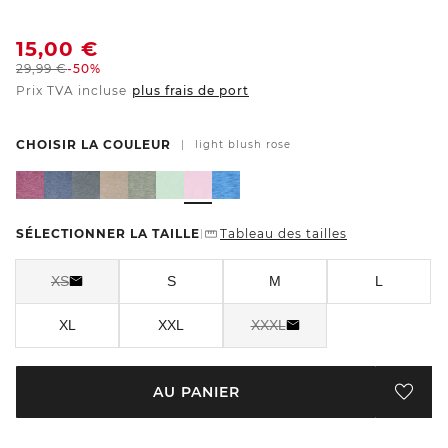
15,00
€
29,99
€
-50%
Prix TVA incluse
plus frais de port
CHOISIR LA COULEUR
|
light blush rose
SÉLECTIONNER LA TAILLE
Tableau des tailles
|
XS
S
M
L
XL
XXL
XXXL
AU PANIER