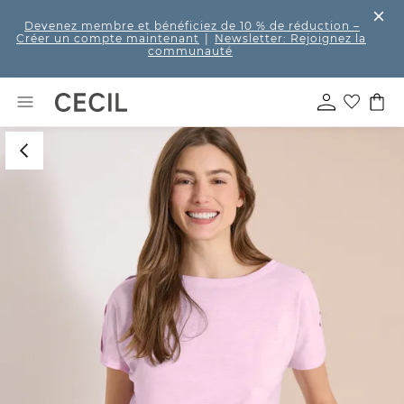
Devenez membre et bénéficiez de 10 % de réduction
–
Créer un compte maintenant
|
Newsletter: Rejoignez la
communauté