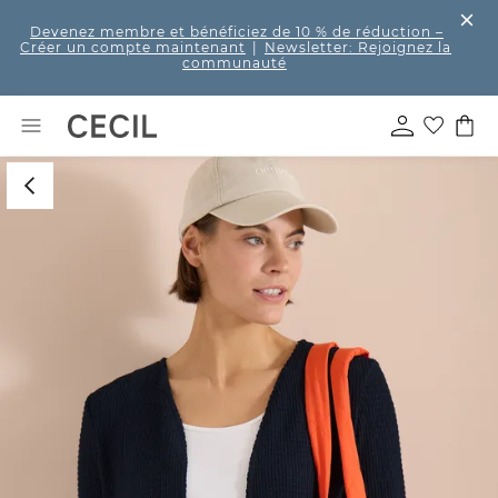
Devenez membre et bénéficiez de 10 % de réduction
–
Créer un compte maintenant
|
Newsletter: Rejoignez la
communauté