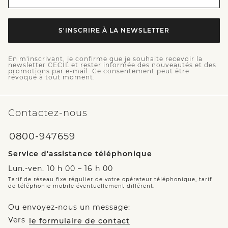
S'INSCRIRE À LA NEWSLETTER
En m'inscrivant, je confirme que je souhaite recevoir la
newsletter CECIL et rester informée des nouveautés et des
promotions par e-mail. Ce consentement peut être
révoqué à tout moment.
Contactez-nous
0800-947659
Service d'assistance téléphonique
Lun.-ven. 10 h 00 – 16 h 00
Tarif de réseau fixe régulier de votre opérateur téléphonique, tarif
de téléphonie mobile éventuellement différent.
Ou envoyez-nous un message:
Vers
le formulaire de contact