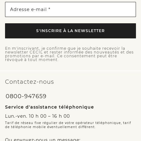
Adresse e-mail *
S'INSCRIRE À LA NEWSLETTER
En m'inscrivant, je confirme que je souhaite recevoir la
newsletter CECIL et rester informée des nouveautés et des
promotions par e-mail. Ce consentement peut être
révoqué à tout moment.
Contactez-nous
0800-947659
Service d'assistance téléphonique
Lun.-ven. 10 h 00 – 16 h 00
Tarif de réseau fixe régulier de votre opérateur téléphonique, tarif
de téléphonie mobile éventuellement différent.
Ou envoyez-nous un message: