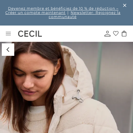
Devenez membre et bénéficiez de 10 % de réduction
–
Créer un compte maintenant
|
Newsletter: Rejoignez la
communauté