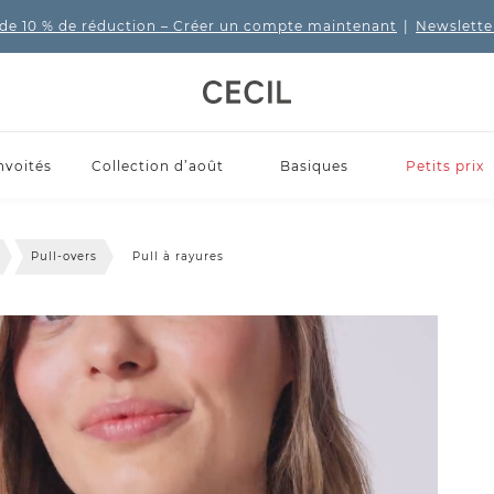
de 10 % de réduction
– Créer un compte maintenant
|
Newslette
nvoités
Collection d’août
Basiques
Petits prix
Pull-overs
Pull à rayures