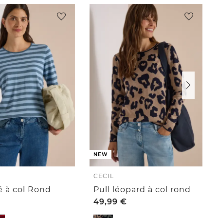
NEW
CECIL
é à col Rond
Pull léopard à col rond
49,99
€