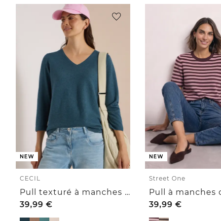
NEW
NEW
CECIL
Street One
Pull texturé à manches 3/4 et col V
39,99
€
39,99
€