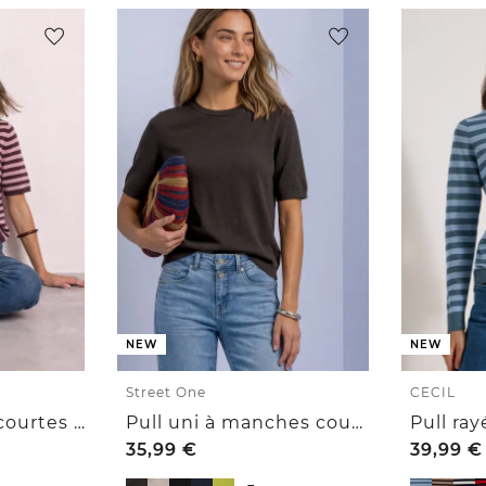
NEW
NEW
Street One
CECIL
Pull à manches courtes à col rond et à rayures
Pull uni à manches courtes et col rond
Pull ray
35,99
€
39,99
€