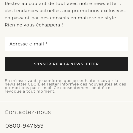
Restez au courant de tout avec notre newsletter :
des tendances actuelles aux promotions exclusives,
en passant par des conseils en matière de style.
Rien ne vous échappera !
Adresse e-mail *
S'INSCRIRE À LA NEWSLETTER
En m'inscrivant, je confirme que je souhaite recevoir la
newsletter CECIL et rester informée des nouveautés et des
promotions par e-mail. Ce consentement peut être
révoqué à tout moment.
Contactez-nous
0800-947659