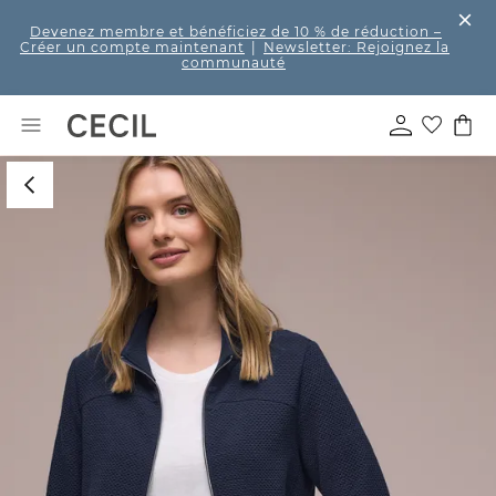
Devenez membre et bénéficiez de 10 % de réduction
–
Créer un compte maintenant
|
Newsletter: Rejoignez la
communauté